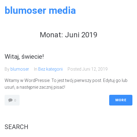
Skip
blumoser media
to
content
Monat:
Juni 2019
Witaj, świecie!
By
blumoser
In
Bez kategorii
Posted
Juni 12, 2019
Witamy w WordPressie. To jest twój pierwszy post. Edytuj go lub
usuń, a następnie zacznij pisać!
MORE
0
SEARCH